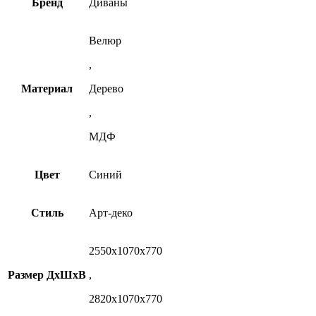
Бренд
Диваны
Велюр
,
Материал
Дерево
,
МДФ
Цвет
Синий
Стиль
Арт-деко
2550х1070х770
Размер ДхШхВ
,
2820х1070х770