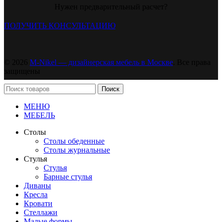
Нужен предварительный расчет?
ПОЛУЧИТЬ КОНСУЛЬТАЦИЮ
© 2026
M-Nikel — дизайнерская мебель в Москве
. Все права
защищены
Поиск
МЕНЮ
МЕБЕЛЬ
Столы
Столы обеденные
Столы журнальные
Стулья
Стулья
Барные стулья
Диваны
Кресла
Кровати
Стеллажи
Малые формы